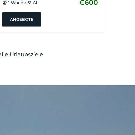
€600
🏖️ 1 Woche 5* AI
ANGEBOTE
alle Urlaubsziele