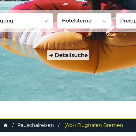
egung
Hotelsterne
Preis 
➔
Detailsuche
Pauschalreisen
(Ab-) Flughafen Bremen