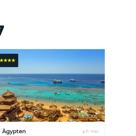
7
★★★★
Ägypten
p.P. max