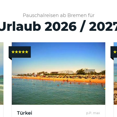
Pauschalreisen ab Bremen für
Urlaub 2026 / 202
★★★★★
★
Türkei
p.P. max