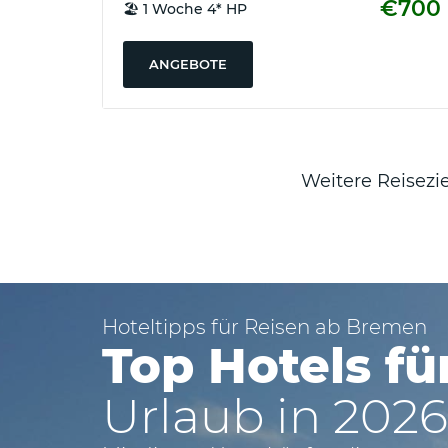
€700
🏖️ 1 Woche 4* HP
Hamburg
✈
ANGEBOTE
Pauschalreisen
ab
Hannover
✈
Weitere Reisezie
Pauschalreisen
ab
Stuttgart
Österreich
:
✈
Hoteltipps für Reisen ab Bremen
Pauschalreisen
Top Hotels fü
ab
Wien
Urlaub in 2026
✈
Pauschalreisen