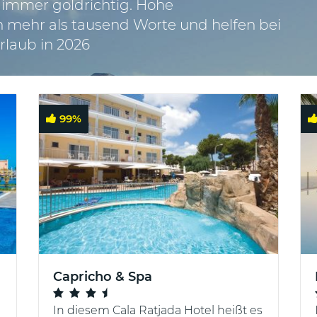
 immer goldrichtig. Hohe
mehr als tausend Worte und helfen bei
rlaub in 2026
99
%
Capricho & Spa
In diesem Cala Ratjada Hotel heißt es