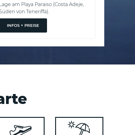
Lage am Playa Paraiso (Costa Adeje,
Erwachse
Süden von Teneriffa).
von Mallor
INFOS + PREISE
INFOS +
arte