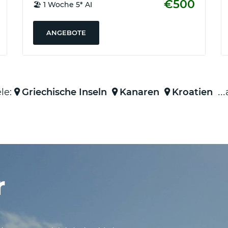
€500
🏖️ 1 Woche 5* AI
ANGEBOTE
le:
Griechische Inseln
Kanaren
Kroatien
r