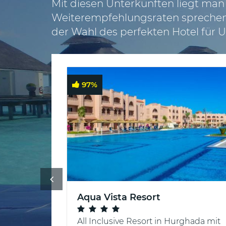
Mit diesen Unterkünften liegt man
ab
Weiterempfehlungsraten sprechen 
Graz
der Wahl des perfekten Hotel für U
✈
Pauschalreisen
ab
Salzburg
97
%
Schweiz
:
✈
Pauschalreisen
ab
Basel
✈
Pauschalreisen
Aqua Vista Resort
ab
Zürich
he und
All Inclusive Resort in Hurghada mit