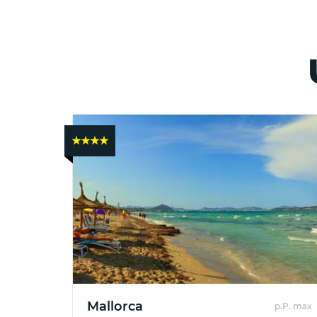
★★★★
Deutschland
:
✈
Pauschalreisen
ab
Bremen
✈
Pauschalreisen
Mallorca
ab
p.P. max