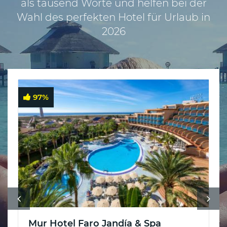
als tausend Worte und helfen bei der
ab
Wahl des perfekten Hotel für Urlaub in
Salzburg
2026
Schweiz
:
✈
Pauschalreisen
ab
97
%
Basel
✈
Pauschalreisen
ab
Zürich
Mur Hotel Faro Jandía & Spa