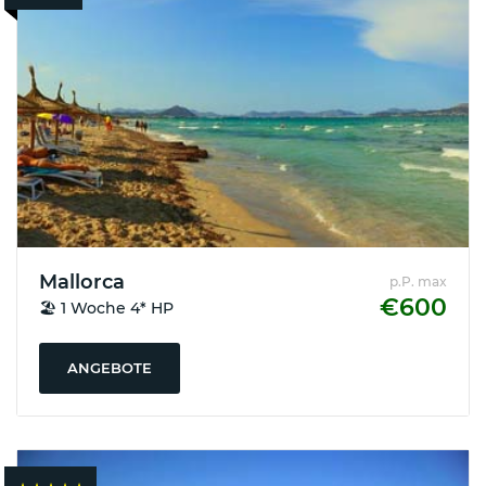
Mallorca
p.P. max
€600
🏖️ 1 Woche 4* HP
ANGEBOTE