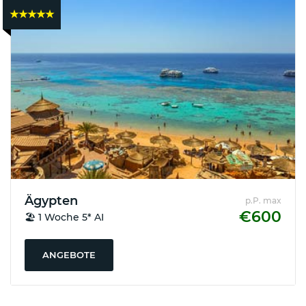
★★★★★
Deutschland
:
✈
Pauschalreisen
ab
Bremen
✈
Pauschalreisen
Ägypten
p.P. max
ab
€600
🏖️ 1 Woche 5* AI
Hamburg
✈
ANGEBOTE
Pauschalreisen
ab