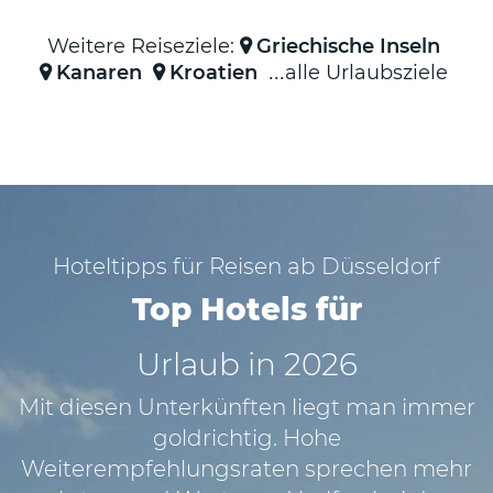
Hannover
✈
Weitere Reiseziele:
Griechische Inseln
Pauschalreisen
Kanaren
Kroatien
alle Urlaubsziele
ab
Stuttgart
Österreich
:
✈
Pauschalreisen
Hoteltipps für Reisen ab Düsseldorf
ab
Wien
Top Hotels für
✈
Urlaub in 2026
Pauschalreisen
ab
Mit diesen Unterkünften liegt man immer
Graz
goldrichtig. Hohe
✈
Weiterempfehlungsraten sprechen mehr
Pauschalreisen