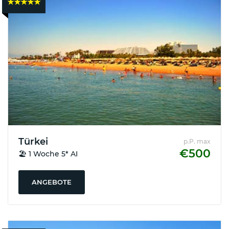
★★★★★
Türkei
p.P. max
€500
🏖️ 1 Woche 5* AI
ANGEBOTE