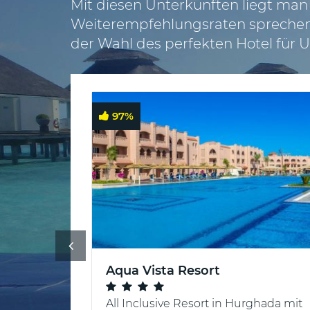
✈
Mit diesen Unterkünften liegt man
Pauschalreisen
Weiterempfehlungsraten sprechen 
ab
der Wahl des perfekten Hotel für U
Graz
✈
Pauschalreisen
97
%
ab
Salzburg
Schweiz
:
✈
Pauschalreisen
ab
Basel
✈
Aqua Vista Resort
Pauschalreisen
ab
l heißt es
All Inclusive Resort in Hurghada mit