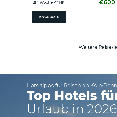
€600
🏖️ 1 Woche 4* HP
ab
Hamburg
ANGEBOTE
✈
Pauschalreisen
ab
Hannover
Weitere Reisezie
✈
Pauschalreisen
ab
Stuttgart
Österreich
:
Hoteltipps für Reisen ab Köln/Bon
✈
Top Hotels fü
Pauschalreisen
ab
Urlaub in 2026
Wien