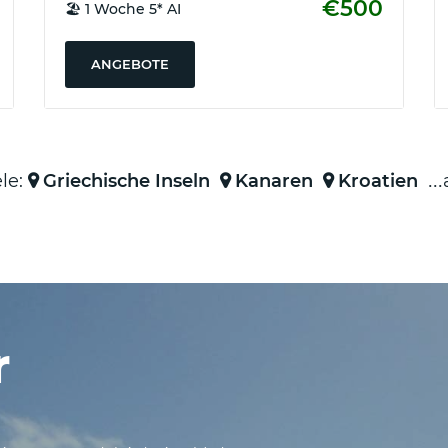
€500
🏖️ 1 Woche 5* AI
ANGEBOTE
le:
Griechische Inseln
Kanaren
Kroatien
n
r