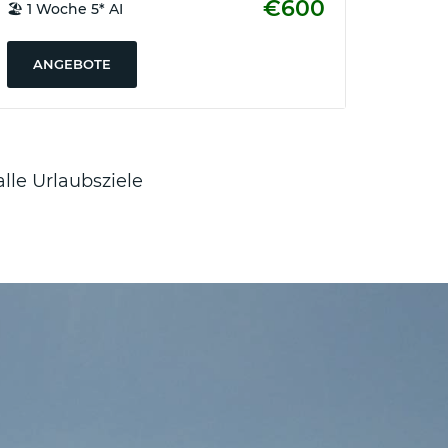
€600
🏖️ 1 Woche 5* AI
ANGEBOTE
alle Urlaubsziele