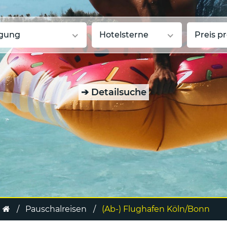
egung
Hotelsterne
Preis p
➔
Detailsuche
Pauschalreisen
(Ab-) Flughafen Köln/Bonn