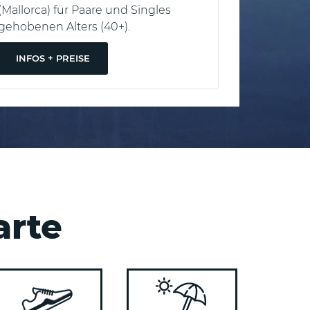
(Mallorca) für Paare und Singles
Gastronom
gehobenen Alters (40+).
seines Gl
INFOS + PREISE
INFOS +
arte