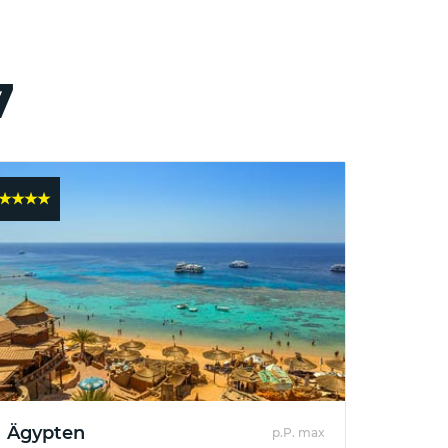
7
★★★★
Ägypten
p.P. max