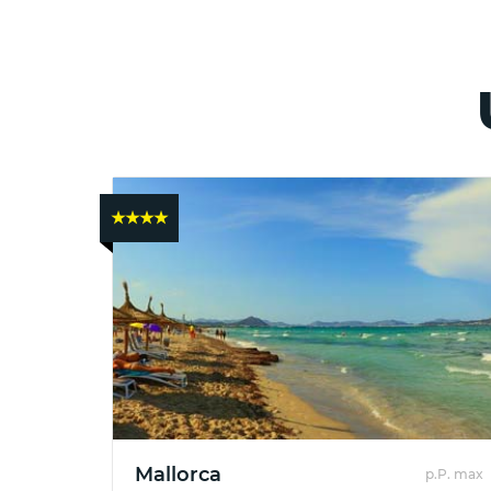
★★★★
Deutschland
:
✈
Pauschalreisen
ab
Bremen
✈
Mallorca
p.P. max
Pauschalreisen